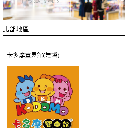
北部地區
卡多摩童嬰館(連鎖)