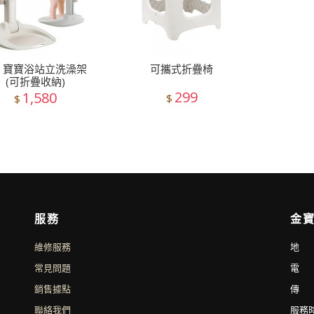
寶寶浴站立洗澡架
可攜式折疊椅
(可折疊收納)
299
1,580
$
$
服務
金寶
維修服務
地 
常見問題
電 話
銷售據點
傳 真
聯絡我們
服務時間