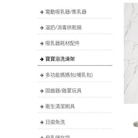
電動吸乳器/集乳器
溫奶/消毒烘乾鍋
吸乳器耗材配件
寶寶浴洗澡架
多功能媽媽包(哺乳包)
固齒器/啟蒙玩具
衛生清潔刷具
日拋免洗
母乳儲存袋