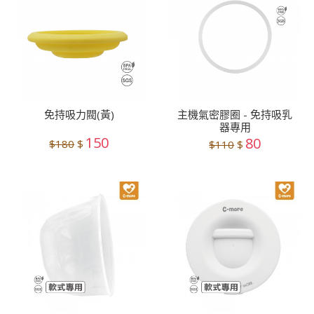
免持吸力閥(黃)
主機氣密膠圈 - 免持吸乳
器專用
150
80
$180
$
$110
$