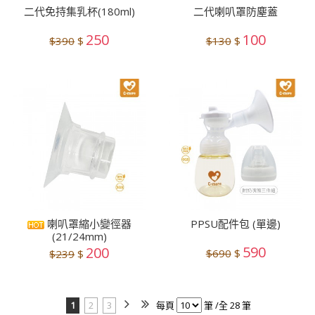
二代免持集乳杯(180ml)
二代喇叭罩防塵蓋
250
100
$390
$
$130
$
喇叭罩縮小變徑器
PPSU配件包 (單邊)
(21/24mm)
590
200
$690
$
$239
$
1
2
3
每頁
筆 /全 28 筆